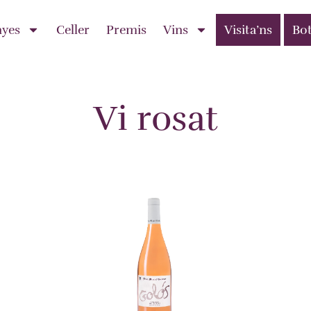
nyes
Celler
Premis
Vins
Visita’ns
Bot
Vi rosat