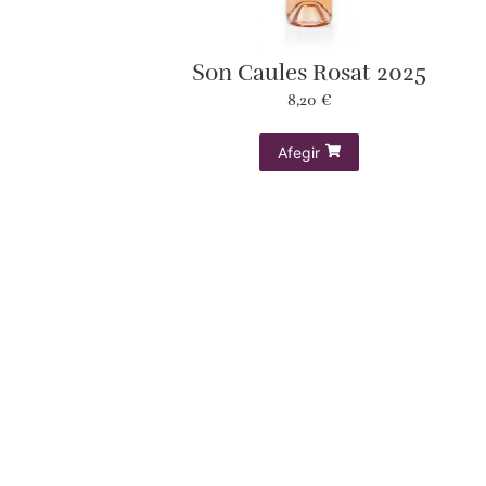
Son Caules Rosat 2025
8,20
€
Afegir