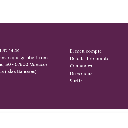
1 82 14 44
El meu compte
insmiquelgelabert.com
Detalls del compte
as, 50 - 07500 Manacor
Comandes
ca (Islas Baleares)
Direccions
Surtir
l
–
Política de privadesa i cookies
–
Condicions generals de con