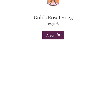
Golós Rosat 2025
12,50
€
Afegir