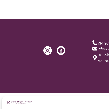
+34 97
info@v
C/ Sal
Mallor
Avís lega