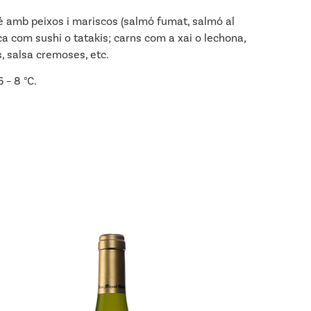
mb peixos i mariscos (salmó fumat, salmó al
àtica com sushi o tatakis; carns com a xai o lechona,
s, salsa cremoses, etc.
– 8 °C.