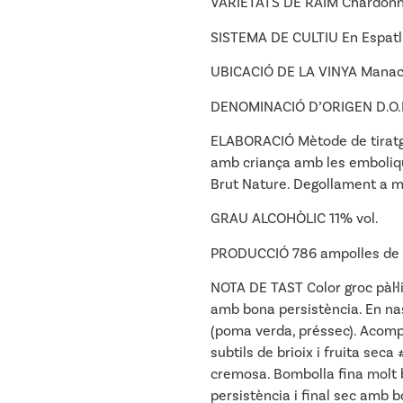
VARIETATS DE RAÏM Chardonna
SISTEMA DE CULTIU En Espatl
UBICACIÓ DE LA VINYA Manacor
DENOMINACIÓ D’ORIGEN D.O.P. 
ELABORACIÓ Mètode de tiratg
amb criança amb les emboliqu
Brut Nature. Degollament a 
GRAU ALCOHÒLIC 11% vol.
PRODUCCIÓ 786 ampolles de 
NOTA DE TAST Color groc pàl·li
amb bona persistència. En nas
(poma verda, préssec). Acom
subtils de brioix i fruita sec
cremosa. Bombolla fina molt b
persistència i final sec amb 