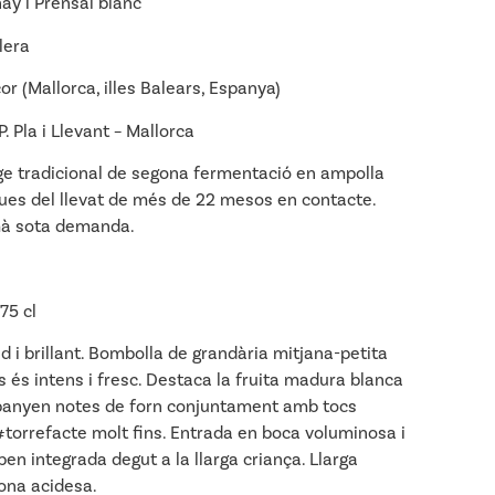
y i Prensal blanc
lera
 (Mallorca, illes Balears, Espanya)
Pla i Llevant – Mallorca
e tradicional de segona fermentació en ampolla
es del llevat de més de 22 mesos en contacte.
mà sota demanda.
75 cl
d i brillant. Bombolla de grandària mitjana-petita
 és intens i fresc. Destaca la fruita madura blanca
panyen notes de forn conjuntament amb tocs
a #torrefacte molt fins. Entrada en boca voluminosa i
en integrada degut a la llarga criança. Llarga
bona acidesa.