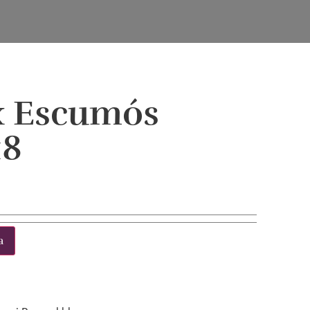
x Escumós
18
a