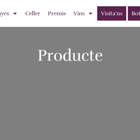
nyes
Celler
Premis
Vins
Visita’ns
Bot
Producte