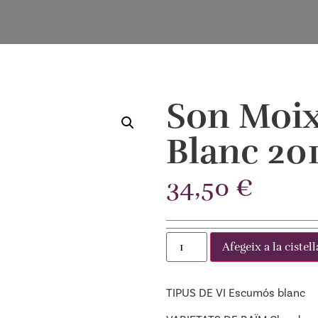
Son Moi
Blanc 20
34,50
€
Afegeix a la cistell
TIPUS DE VI Escumós blanc