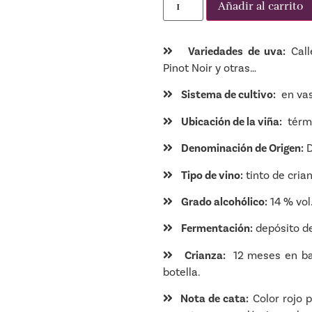
Añadir al carrito
Variedades de uva:
Call
Pinot Noir y otras…
Sistema de cultivo:
en vas
Ubicación de la viña:
térmi
Denominación de Origen:
D
Tipo de vino:
tinto de crian
Grado alcohólico:
14 % vol
Fermentación:
depósito de
Crianza:
12 meses en bar
botella.
Nota de cata:
Color rojo p